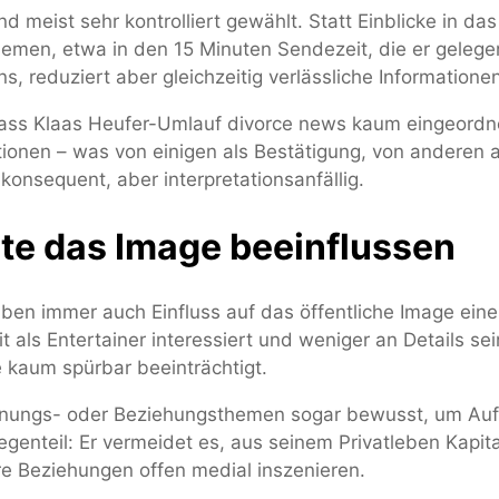
d meist sehr kontrolliert gewählt. Statt Einblicke in da
Themen, etwa in den 15 Minuten Sendezeit, die er gelege
s, reduziert aber gleichzeitig verlässliche Informatione
dass Klaas Heufer-Umlauf divorce news kaum eingeordne
tionen – was von einigen als Bestätigung, von anderen
konsequent, aber interpretationsanfällig.
e das Image beeinflussen
en immer auch Einfluss auf das öffentliche Image eines
t als Entertainer interessiert und weniger an Details s
 kaum spürbar beeinträchtigt.
nnungs- oder Beziehungsthemen sogar bewusst, um Aufm
egenteil: Er vermeidet es, aus seinem Privatleben Kapita
hre Beziehungen offen medial inszenieren.