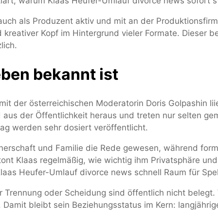
rklärt, warum Klaas Heufer-Umlauf divorce news sofort
uch als Produzent aktiv und mit an der Produktionsfirma 
eativer Kopf im Hintergrund vieler Formate. Dieser ber
lich.
eben bekannt ist
mit der österreichischen Moderatorin Doris Golpashin lii
aus der Öffentlichkeit heraus und treten nur selten gem
ag werden sehr dosiert veröffentlicht.
Partnerschaft und Familie die Rede gewesen, während form
etont Klaas regelmäßig, wie wichtig ihm Privatsphäre un
Klaas Heufer-Umlauf divorce news schnell Raum für Spek
ner Trennung oder Scheidung sind öffentlich nicht belegt
t. Damit bleibt sein Beziehungsstatus im Kern: langjähri