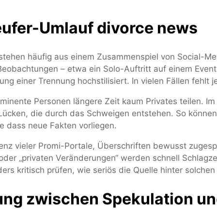
eufer-Umlauf divorce news
tstehen häufig aus einem Zusammenspiel von Social-Me
e Beobachtungen – etwa ein Solo-Auftritt auf einem Eve
ng einer Trennung hochstilisiert. In vielen Fällen fehlt 
inente Personen längere Zeit kaum Privates teilen. Im F
e Lücken, die durch das Schweigen entstehen. So könne
ne dass neue Fakten vorliegen.
denz vieler Promi-Portale, Überschriften bewusst zugespi
der „privaten Veränderungen“ werden schnell Schlagzei
rs kritisch prüfen, wie seriös die Quelle hinter solchen
ung zwischen Spekulation u