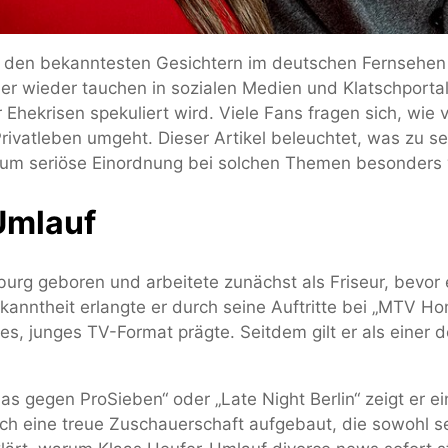
u den bekanntesten Gesichtern im deutschen Fernsehen 
r wieder tauchen in sozialen Medien und Klatschporta
hekrisen spekuliert wird. Viele Fans fragen sich, wie 
rivatleben umgeht. Dieser Artikel beleuchtet, was zu s
rum seriöse Einordnung bei solchen Themen besonders w
Umlauf
rg geboren und arbeitete zunächst als Friseur, bevor 
anntheit erlangte er durch seine Auftritte bei „MTV Ho
, junges TV-Format prägte. Seitdem gilt er als einer d
laas gegen ProSieben“ oder „Late Night Berlin“ zeigt er 
 sich eine treue Zuschauerschaft aufgebaut, die sowohl