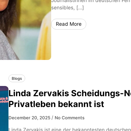
Journalistinnen im deutschen Ferns
sensibles, […]
Read More
Blogs
Linda Zervakis Scheidungs-N
Privatleben bekannt ist
/
December 20, 2025
No Comments
Linda Zervakis ist eine der bekanntesten deutschen