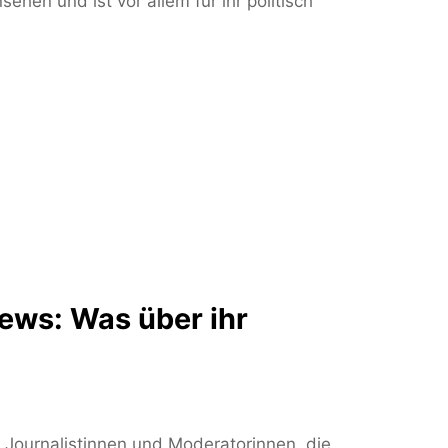
ehen und ist vor allem für ihr politisch
ews: Was über ihr
 Journalistinnen und Moderatorinnen, die