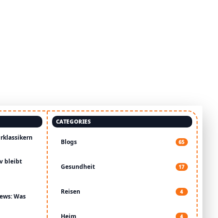
CATEGORIES
rklassikern
Blogs
65
v bleibt
Gesundheit
17
Reisen
4
News: Was
Heim
4