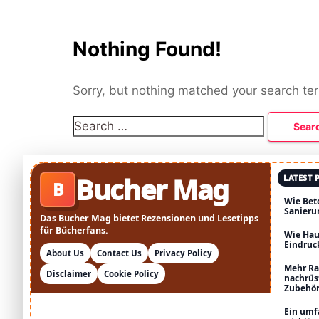
Nothing Found!
Sorry, but nothing matched your search te
Search
for:
Bucher Mag
LATEST 
B
Wie Bet
Sanieru
Das Bucher Mag bietet Rezensionen und Lesetipps
für Bücherfans.
Wie Hau
Eindruc
About Us
Contact Us
Privacy Policy
Mehr Ra
Disclaimer
Cookie Policy
nachrüs
Zubehö
Ein umf