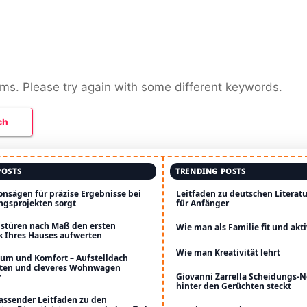
rms. Please try again with some different keywords.
POSTS
TRENDING POSTS
onsägen für präzise Ergebnisse bei
Leitfaden zu deutschen Literatu
ngsprojekten sorgt
für Anfänger
stüren nach Maß den ersten
Wie man als Familie fit und akti
k Ihres Hauses aufwerten
Wie man Kreativität lehrt
um und Komfort – Aufstelldach
ten und cleveres Wohnwagen
Giovanni Zarrella Scheidungs‑
r
hinter den Gerüchten steckt
assender Leitfaden zu den