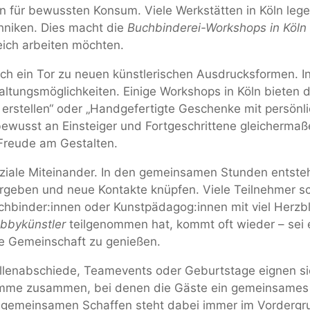
 für bewussten Konsum. Viele Werkstätten in Köln lege
hniken. Dies macht die
Buchbinderei-Workshops in Köln
leich arbeiten möchten.
h ein Tor zu neuen künstlerischen Ausdrucksformen. In K
altungsmöglichkeiten. Einige Workshops in Köln bieten 
 erstellen“ oder „Handgefertigte Geschenke mit persönli
bewusst an Einsteiger und Fortgeschrittene gleichermaß
 Freude am Gestalten.
ziale Miteinander. In den gemeinsamen Stunden entsteh
rgeben und neue Kontakte knüpfen. Viele Teilnehmer sc
Buchbinder:innen oder Kunstpädagog:innen mit viel Herz
obbykünstler
teilgenommen hat, kommt oft wieder – sei e
ve Gemeinschaft zu genießen.
lenabschiede, Teamevents oder Geburtstage eignen si
ogramme zusammen, bei denen die Gäste ein gemeinsames
m gemeinsamen Schaffen steht dabei immer im Vordergr