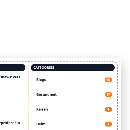
CATEGORIES
gsnews: Was
Blogs
65
Gesundheit
17
Reisen
4
t
rprüfen: Ein
Heim
4