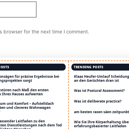
s browser for the next time I comment.
POSTS
TRENDING POSTS
onsägen für präzise Ergebnisse bei
Klaas Heufer-Umlauf Scheidun
ngsprojekten sorgt
an den Gerüchten dran ist
stüren nach Maß den ersten
Was ist Postural Assessment?
k Ihres Hauses aufwerten
Was ist deliberate practice?
um und Komfort – Aufstelldach
ten und cleveres Wohnwagen
r
am besten rasen säen zeitpunk
assender Leitfaden zu den
Wie Sie Ihre Körperhaltung übe
sten Dienstleistungen nach dem Tod
erfahrungsbasierter Leitfaden