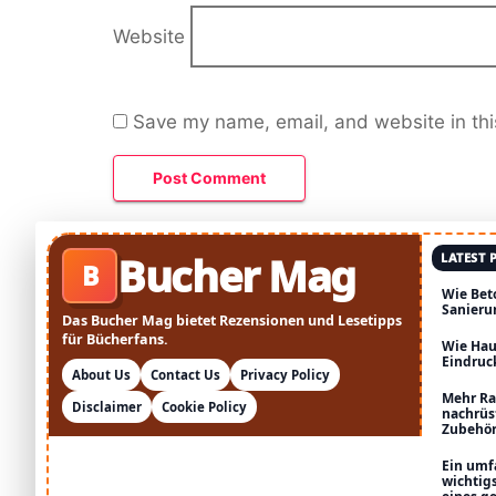
Website
Save my name, email, and website in thi
Bucher Mag
LATEST 
B
Wie Bet
Sanieru
Das Bucher Mag bietet Rezensionen und Lesetipps
für Bücherfans.
Wie Hau
Eindruc
About Us
Contact Us
Privacy Policy
Mehr Ra
Disclaimer
Cookie Policy
nachrüs
Zubehö
Ein umf
wichtig