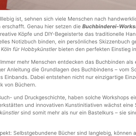
hnelllebig ist, sehnen sich viele Menschen nach handwerkl
erschafft. Genau hier setzen die
Buchbinderei-Worksh
reative Köpfe und DIY-Begeisterte das traditionelle H
lles Notizbuch binden, ein persönliches Skizzenbuch ge
Köln für Hobbykünstler
bieten den perfekten Einstieg in
l: Immer mehr Menschen entdecken das Buchbinden als 
iger Anleitung die Grundlagen des Buchbindens – vom S
 Einbands. Dabei entstehen nicht nur einzigartige Einz
ik von Büchern.
er Buch- und Druckgeschichte, haben solche Workshops 
kstätten und innovativen Kunstinitiativen wächst eine S
künstler
sind somit mehr als nur ein Bastelkurs – sie si
saspekt: Selbstgebundene Bücher sind langlebig, können 