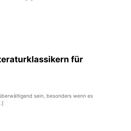
teraturklassikern für
n überwältigend sein, besonders wenn es
…]