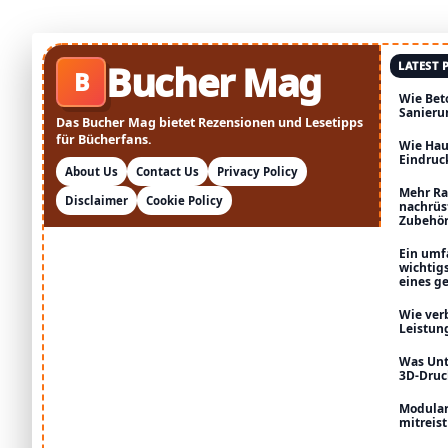
Bucher Mag
LATEST 
B
Wie Bet
Sanieru
Das Bucher Mag bietet Rezensionen und Lesetipps
für Bücherfans.
Wie Hau
Eindruc
About Us
Contact Us
Privacy Policy
Mehr Ra
Disclaimer
Cookie Policy
nachrüs
Zubehö
Ein umf
wichtig
eines g
Wie ver
Leistun
Was Unt
3D-Druc
Modular
mitreist