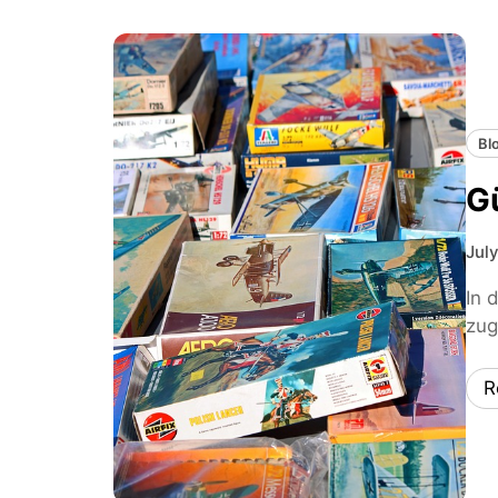
Bl
G
Jul
In 
zug
R