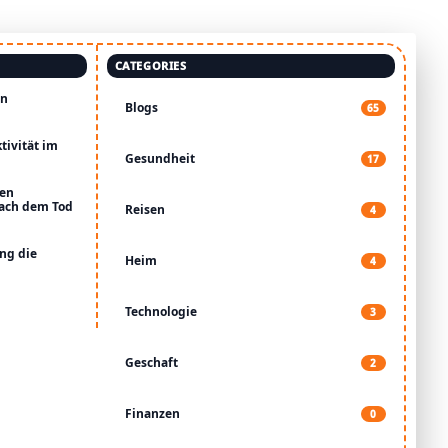
CATEGORIES
en
Blogs
65
tivität im
Gesundheit
17
den
nach dem Tod
Reisen
4
ung die
Heim
4
Technologie
3
Geschaft
2
Finanzen
0