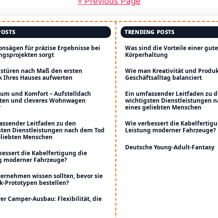
« Previous Page
POSTS
TRENDING POSTS
onsägen für präzise Ergebnisse bei
Was sind die Vorteile einer gut
ngsprojekten sorgt
Körperhaltung
stüren nach Maß den ersten
Wie man Kreativität und Produk
k Ihres Hauses aufwerten
Geschäftsalltag balanciert
um und Komfort – Aufstelldach
Ein umfassender Leitfaden zu 
ten und cleveres Wohnwagen
wichtigsten Dienstleistungen 
r
eines geliebten Menschen
assender Leitfaden zu den
Wie verbessert die Kabelfertig
sten Dienstleistungen nach dem Tod
Leistung moderner Fahrzeuge?
eliebten Menschen
Deutsche Young-Adult-Fantasy
bessert die Kabelfertigung die
g moderner Fahrzeuge?
ernehmen wissen sollten, bevor sie
k-Prototypen bestellen?
er Camper-Ausbau: Flexibilität, die